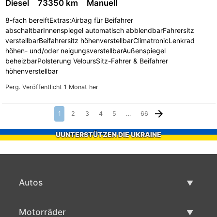
Diesel
73350 km
Manuell
8-fach bereiftExtras:Airbag für Beifahrer
abschaltbarInnenspiegel automatisch abblendbarFahrersitz
verstellbarBeifahrersitz höhenverstellbarClimatronicLenkrad
höhen- und/oder neigungsverstellbarAußenspiegel
beheizbarPolsterung VeloursSitz-Fahrer & Beifahrer
höhenverstellbar
Perg.
Veröffentlicht 1 Monat her
1
2
3
4
5
…
66
UUNTERSTÜTZEN DIE UKRAINE
Autos
Gebrauchtwagen
Motorräder