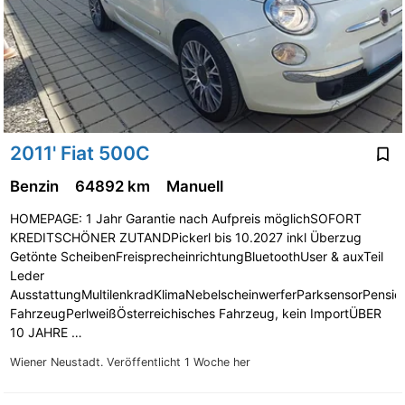
2011' Fiat 500C
Benzin
64892 km
Manuell
HOMEPAGE: 1 Jahr Garantie nach Aufpreis möglichSOFORT
KREDITSCHÖNER ZUTANDPickerl bis 10.2027 inkl Überzug
Getönte ScheibenFreisprecheinrichtungBluetoothUser & auxTeil
Leder
AusstattungMultilenkradKlimaNebelscheinwerferParksensorPension
FahrzeugPerlweißÖsterreichisches Fahrzeug, kein ImportÜBER
10 JAHRE …
Wiener Neustadt.
Veröffentlicht 1 Woche her