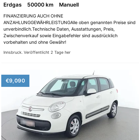
Fiat Sedici
Fiat Stilo
Erdgas
50000 km
Manuell
Fiat Talento
Fiat Tipo
FINANZIERUNG AUCH OHNE
ANZAHLUNGGEWÄHRLEISTUNGAlle oben genannten Preise sind
Fiat Ulysse
Fiat Uno
unverbindlich.Technische Daten, Ausstattungen, Preis,
Zwischenverkauf sowie Eingabefehler sind ausdrücklich
vorbehalten und ohne Gewähr!
Innsbruck.
Veröffentlicht 2 Tage her
€9,090