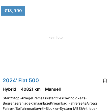
€13,990
kein foto
2024' Fiat 500
Hybrid
40821 km
Manuell
Start/Stop-AnlageBremsassistentGeschwindigkeits-
BegrenzeranlageKlimaanlageKnieairbag FahrerseiteAirbag
Fahrer-/BeifahrerseiteAnti-Blockier-System (ABS)Antriebs-