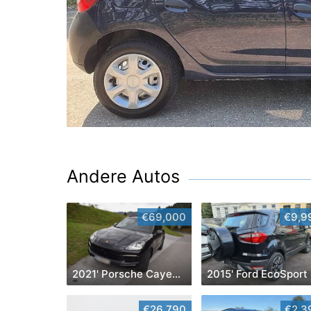
Andere Autos
€69,000
€9,9
2021' Porsche Cayenne
2015' Ford EcoSport
€26,790
€2,3