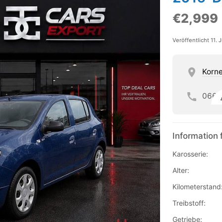
€2,999
Veröffentlicht 11. 
Korn
066
Information 
Karosserie:
Alter:
Kilometerstand
Treibstoff:
Getriebe: