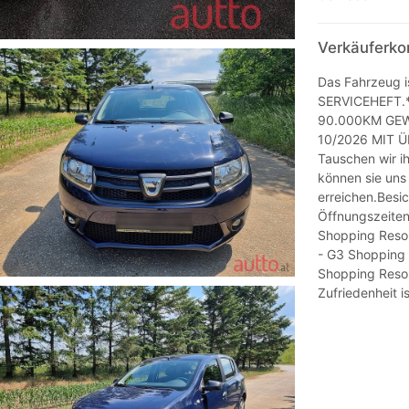
Verkäuferko
Das Fahrzeug i
SERVICEHEFT.*
90.000KM GEW
10/2026 MIT 
Tauschen wir i
können sie uns
erreichen.Besi
Öffnungszeiten
Shopping Resor
- G3 Shopping 
Shopping Resor
Zufriedenheit is