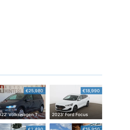
€25,980
€18,990
2022' Volkswagen Touran
2023' Ford Focus
€2,490
€16,950