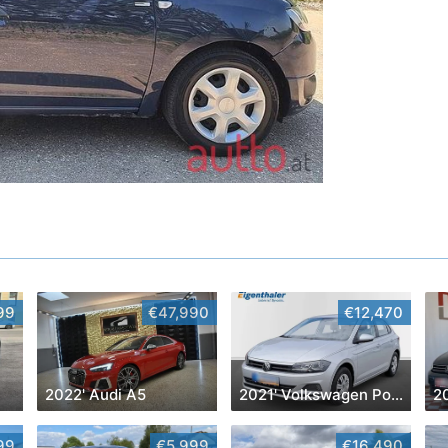
99
€47,990
€12,470
2022' Audi A5
2021' Volkswagen Polo
99
€5,999
€16,490