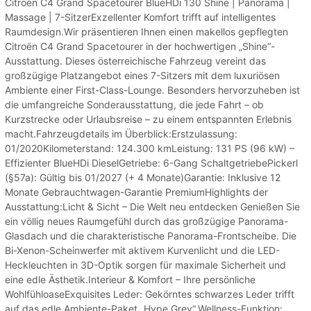
Citroën C4 Grand Spacetourer BlueHDi 130 Shine | Panorama |
Massage | 7-SitzerExzellenter Komfort trifft auf intelligentes
Raumdesign.Wir präsentieren Ihnen einen makellos gepflegten
Citroën C4 Grand Spacetourer in der hochwertigen „Shine“-
Ausstattung. Dieses österreichische Fahrzeug vereint das
großzügige Platzangebot eines 7-Sitzers mit dem luxuriösen
Ambiente einer First-Class-Lounge. Besonders hervorzuheben ist
die umfangreiche Sonderausstattung, die jede Fahrt – ob
Kurzstrecke oder Urlaubsreise – zu einem entspannten Erlebnis
macht.Fahrzeugdetails im Überblick:Erstzulassung:
01/2020Kilometerstand: 124.300 kmLeistung: 131 PS (96 kW) –
Effizienter BlueHDi DieselGetriebe: 6-Gang SchaltgetriebePickerl
(§57a): Gültig bis 01/2027 (+ 4 Monate)Garantie: Inklusive 12
Monate Gebrauchtwagen-Garantie PremiumHighlights der
Ausstattung:Licht & Sicht – Die Welt neu entdecken Genießen Sie
ein völlig neues Raumgefühl durch das großzügige Panorama-
Glasdach und die charakteristische Panorama-Frontscheibe. Die
Bi-Xenon-Scheinwerfer mit aktivem Kurvenlicht und die LED-
Heckleuchten in 3D-Optik sorgen für maximale Sicherheit und
eine edle Ästhetik.Interieur & Komfort – Ihre persönliche
WohlfühloaseExquisites Leder: Gekörntes schwarzes Leder trifft
auf das edle Ambiente-Paket „Hype Grey“.Wellness-Funktion: