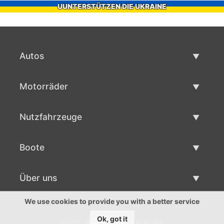
UUNTERSTÜTZEN DIE UKRAINE
Autos
Gebrauchtwagen
Motorräder
Autoverkauf
Gebrauchte Motorräder
Nutzfahrzeuge
Motorradverkauf
Gebrauchte Nutzfahrzeuge
Boote
Nutzfahrzeug Verkauf
Gebrauchtboote
Über uns
Bootsverkauf
Über uns
We use cookies to provide you with a better service
Ok, got it
©2016-2026 - autto.at
Ansprechpartner