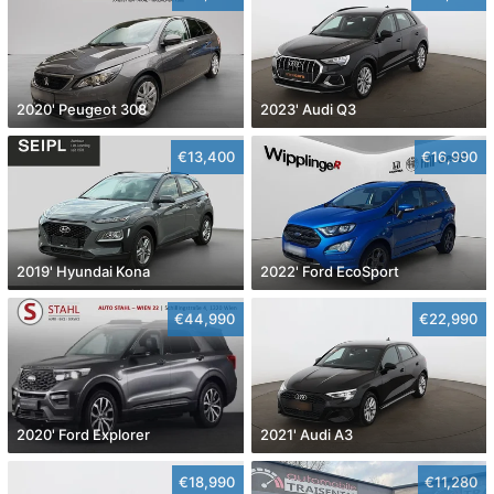
2020' Peugeot 308
2023' Audi Q3
€13,400
€16,990
2019' Hyundai Kona
2022' Ford EcoSport
€44,990
€22,990
2020' Ford Explorer
2021' Audi A3
€18,990
€11,280