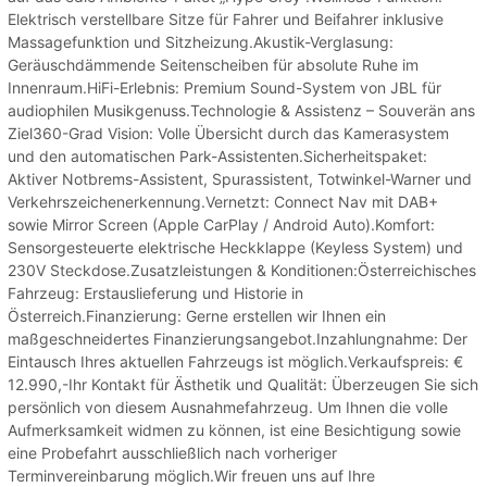
Elektrisch verstellbare Sitze für Fahrer und Beifahrer inklusive
Massagefunktion und Sitzheizung.Akustik-Verglasung:
Geräuschdämmende Seitenscheiben für absolute Ruhe im
Innenraum.HiFi-Erlebnis: Premium Sound-System von JBL für
audiophilen Musikgenuss.Technologie & Assistenz – Souverän ans
Ziel360-Grad Vision: Volle Übersicht durch das Kamerasystem
und den automatischen Park-Assistenten.Sicherheitspaket:
Aktiver Notbrems-Assistent, Spurassistent, Totwinkel-Warner und
Verkehrszeichenerkennung.Vernetzt: Connect Nav mit DAB+
sowie Mirror Screen (Apple CarPlay / Android Auto).Komfort:
Sensorgesteuerte elektrische Heckklappe (Keyless System) und
230V Steckdose.Zusatzleistungen & Konditionen:Österreichisches
Fahrzeug: Erstauslieferung und Historie in
Österreich.Finanzierung: Gerne erstellen wir Ihnen ein
maßgeschneidertes Finanzierungsangebot.Inzahlungnahme: Der
Eintausch Ihres aktuellen Fahrzeugs ist möglich.Verkaufspreis: €
12.990,-Ihr Kontakt für Ästhetik und Qualität: Überzeugen Sie sich
persönlich von diesem Ausnahmefahrzeug. Um Ihnen die volle
Aufmerksamkeit widmen zu können, ist eine Besichtigung sowie
eine Probefahrt ausschließlich nach vorheriger
Terminvereinbarung möglich.Wir freuen uns auf Ihre