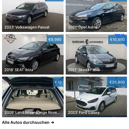
2023' Volkswagen Passat
2021' Opel Astra
€9,990
€10,990
2018' SEAT Ibiza
2017' Skoda Fabia
€10
€29,900
2009' Land Rover Range Rover Sport
2023' Ford Galaxy
Alle Autos durchsuchen