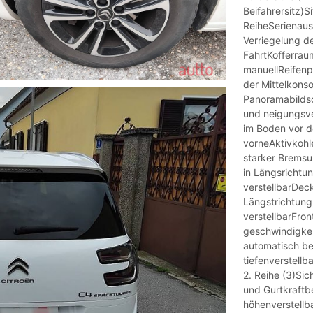
Beifahrersitz)Si
ReiheSerienaus
Verriegelung d
FahrtKofferra
manuellReifen
der Mittelkons
Panoramabildsc
und neigungsve
im Boden vor de
vorneAktivkohle
starker Bremsun
in Längsrichtu
verstellbarDeck
Längstrichtung
verstellbarFro
geschwindigke
automatisch be
tiefenverstellb
2. Reihe (3)Sic
und Gurtkraftb
höhenverstell