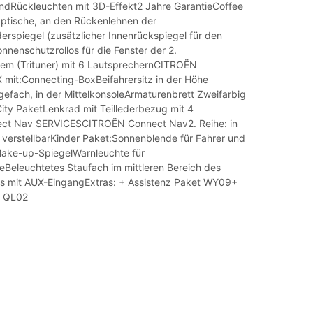
dRückleuchten mit 3D-Effekt2 Jahre GarantieCoffee
pptische, an den Rückenlehnen der
erspiegel (zusätzlicher Innenrückspiegel für den
nenschutzrollos für die Fenster der 2.
em (Trituner) mit 6 LautsprechernCITROËN
it:Connecting-BoxBeifahrersitz in der Höhe
gefach, in der MittelkonsoleArmaturenbrett Zweifarbig
ty PaketLenkrad mit Teillederbezug mit 4
ct Nav SERVICESCITROËN Connect Nav2. Reihe: in
 verstellbarKinder Paket:Sonnenblende für Fahrer und
 Make-up-SpiegelWarnleuchte für
teBeleuchtetes Staufach im mittleren Bereich des
s mit AUX-EingangExtras: + Assistenz Paket WY09+
t QL02