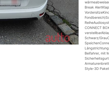
wärmeabweisen
Break AlertKla
VordersitzeKind
Fondbereich)Son
ReiheAudiosyst
CONNECT BOX m
verstellbarAbla
Schwarz/GrauCi
SpeichenConne
Längstrichtung
Beifahrer, mit
Sicherheitsgur
Armaturenbrett
Style-3D Pake