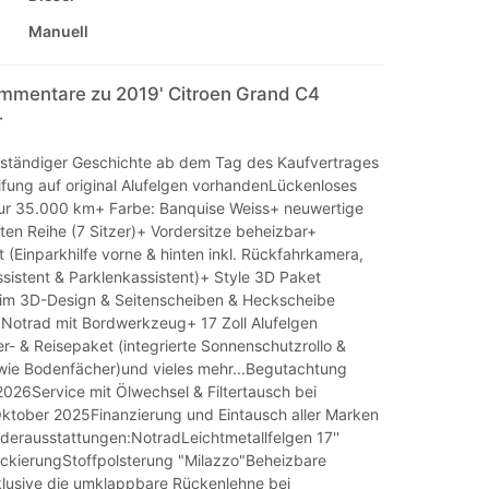
Manuell
mmentare zu 2019' Citroen Grand C4
r
ollständiger Geschichte ab dem Tag des Kaufvertrages
eifung auf original Alufelgen vorhandenLückenloses
nur 35.000 km+ Farbe: Banquise Weiss+ neuwertige
itten Reihe (7 Sitzer)+ Vordersitze beheizbar+
 (Einparkhilfe vorne & hinten inkl. Rückfahrkamera,
sistent & Parklenkassistent)+ Style 3D Paket
im 3D-Design & Seitenscheiben & Heckscheibe
Notrad mit Bordwerkzeug+ 17 Zoll Alufelgen
- & Reisepaket (integrierte Sonnenschutzrollo &
wie Bodenfächer)und vieles mehr...Begutachtung
 2026Service mit Ölwechsel & Filtertausch bei
tober 2025Finanzierung und Eintausch aller Marken
nderausstattungen:NotradLeichtmetallfelgen 17''
ckierungStoffpolsterung "Milazzo"Beheizbare
nklusive die umklappbare Rückenlehne bei