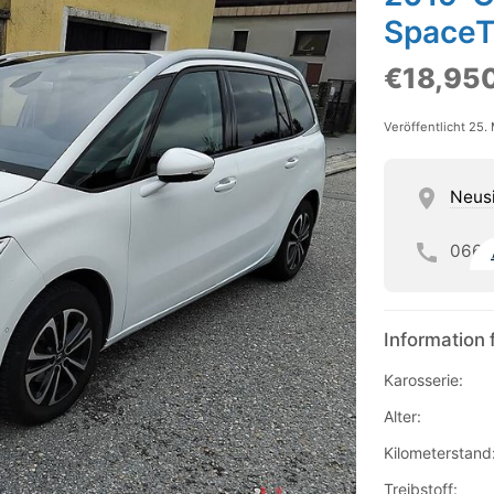
SpaceT
€18,95
Veröffentlicht 25.
Neus
066
Information 
Karosserie:
Alter:
Kilometerstand
Treibstoff: