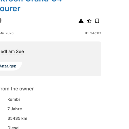
ourer
0
 Mai 2026
ID: 3Aq1Cf
iedl am See
Anzeigen
from the owner
Kombi
7 Jahre
:
35435 km
Diesel