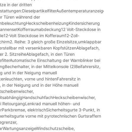
tze in der dritten
stattungen:DieselpartikelfilterAußentemperaturanzeigeAutomatische
er Türen während der
umbeleuchtungHeckscheibenheizungKindersicherung
pannensetKofferraumabdeckung12 Volt-Steckdose in
ole12-Volt Steckdose im Kofferaum12-Zoll-
hirm2. Reihe: 3 gleich große Einzelsitze,umklappbar
rstellbar mit versenkbaren KopfstützenAblagefach,
r 2. SitzreiheAblagefach, in den Türen
filterAutomatische Einschaltung der Warnblinker bei
gBecherhalter, in der Mittelkonsole (2)Beifahrersitz,
ng und in der Neigung manuell
enleuchten, vorne und hintenFahrersitz in
, in der Neigung und in der Höhe manuell
ntscheibenwischer,
itsabhängigHandschuhfachHeckscheibenwischer,
i RetourgangLenkrad manuell höhen- und
arParkbremse, elektrischSicherheitsgurte 3-Punkt, in
herheitsgurte vorne mit pyrotechnischen Gurtsraffern
egrenzer,
barWartungsanzeigeWindschutzscheibe,