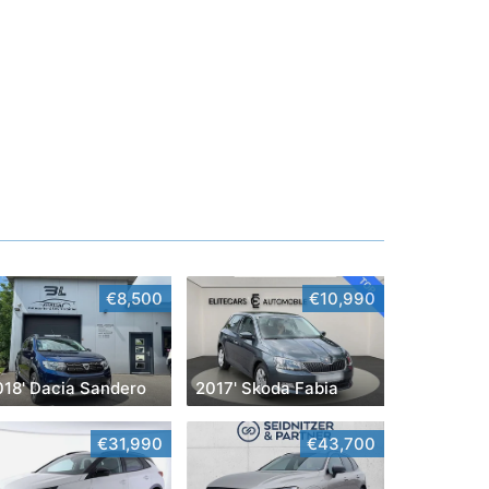
€8,500
€10,990
018' Dacia Sandero
2017' Skoda Fabia
€31,990
€43,700