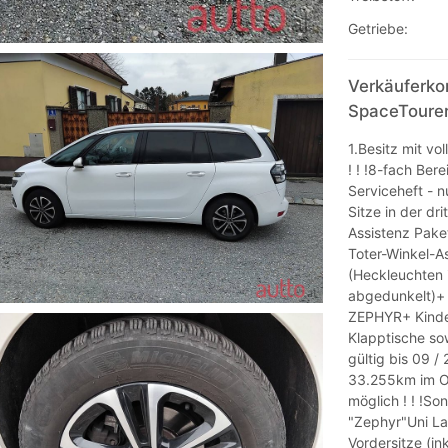
Getriebe:
Verkäuferko
SpaceToure
1.Besitz mit v
! ! !8-fach Ber
Serviceheft - 
Sitze in der dr
Assistenz Paket
Toter-Winkel-As
(Heckleuchten 
abgedunkelt)+ 
ZEPHYR+ Kinder
Klapptische so
gültig bis 09 /
33.255km im Ok
möglich ! ! !So
"Zephyr"Uni La
Vordersitze (i