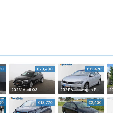
80
€29,490
€12,470
2018' Volkswagen Touran
2023' Audi Q3
2021' Volkswagen Polo
2
00
€13,770
€2,400