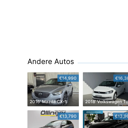
Andere Autos
€14,990
€16,3
2016' Mazda CX-5
€13,790
€13,9