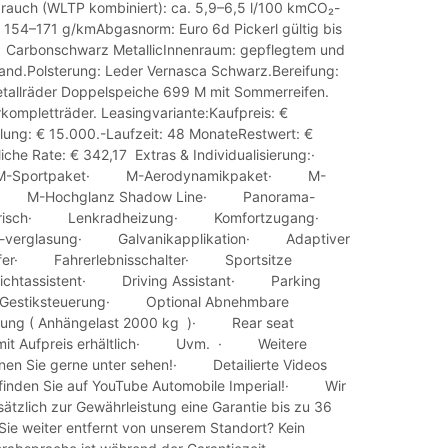
rauch (WLTP kombiniert): ca. 5,9–6,5 l/100 kmCO₂-
. 154–171 g/kmAbgasnorm: Euro 6d Pickerl gültig bis
 Carbonschwarz MetallicInnenraum: gepflegtem und
nd.Polsterung: Leder Vernasca Schwarz.Bereifung:
tallräder Doppelspeiche 699 M mit Sommerreifen.
rkompletträder. Leasingvariante:Kaufpreis: €
ung: € 15.000.-Laufzeit: 48 MonateRestwert: €
iche Rate: € 342,17 Extras & Individualisierung:·
-Sportpaket· M-Aerodynamikpaket· M-
d· M-Hochglanz Shadow Line· Panorama-
ektrisch· Lenkradheizung· Komfortzugang·
rt-verglasung· Galvanikapplikation· Adaptiver
rfer· Fahrerlebnisschalter· Sportsitze
chtassistent· Driving Assistant· Parking
estiksteuerung· Optional Abnehmbare
lung ( Anhängelast 2000 kg )· Rear seat
 mit Aufpreis erhältlich· Uvm. · Weitere
nen Sie gerne unter sehen!· Detailierte Videos
finden Sie auf YouTube Automobile Imperial!· Wir
ätzlich zur Gewährleistung eine Garantie bis zu 36
Sie weiter entfernt von unserem Standort? Kein