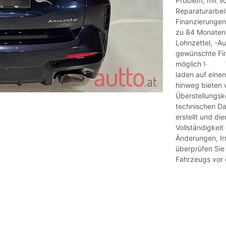
Problem, mit V
Reparaturarbe
Finanzierungen 
zu 84 Monaten!
Lohnzettel, -Au
gewünschte Fi
möglich !· Wir
laden auf ein
hinweg bieten
Überstellungs
technischen D
erstellt und die
Vollständigkei
Änderungen, Ir
überprüfen Sie
Fahrzeugs vor 