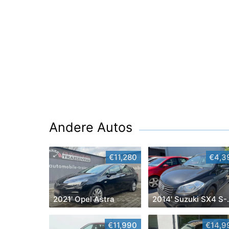
Andere Autos
€11,280
€4,3
2021' Opel Astra
2014' S
€11,990
€14,9