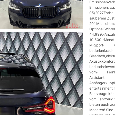
EmissionenVerb
Emissionen: ca
05/2027Farbe:
sauberem Zusta
20" M Leichtme
Optional Winte
44.999.-Anzahl
19.500.-Monatl
M-Sport· M
Lederlenkra
Glasdach,el
Akustikkomfo
Led-scheinwe
vorn· Fernli
Assistant· G
Anhängerkupp
entertainment
Fahrzeuge kön
vom Fahrzeug 
bieten euch zus
Monaten! Sind 