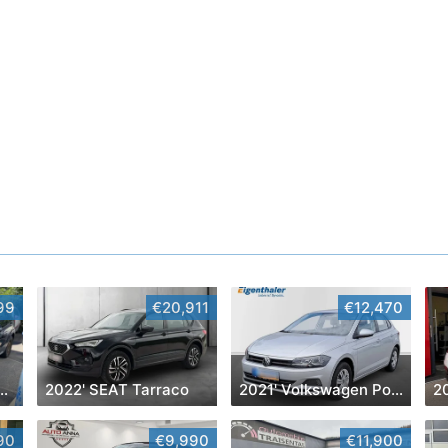
99
€20,911
€12,470
uzuki SX4 S-Cross
2022' SEAT Tarraco
2021' Volkswagen Polo
2
90
€9,990
€11,900