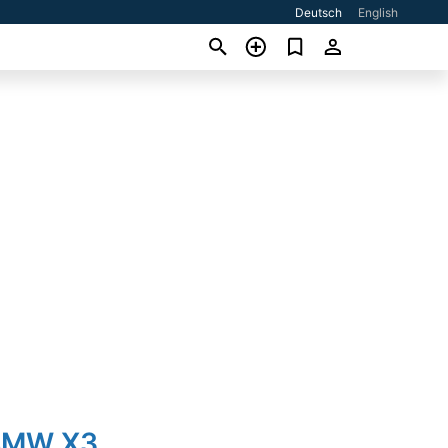
Deutsch
English
BMW X3