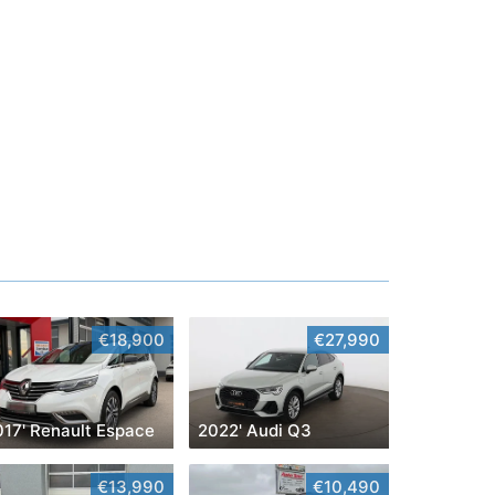
€18,900
€27,990
017' Renault Espace
2022' Audi Q3
€13,990
€10,490