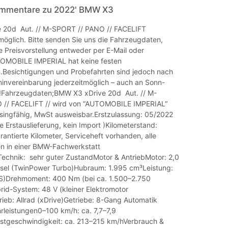
ommentare zu 2022' BMW X3
 20d Aut. // M-SPORT // PANO // FACELIFT
 möglich. Bitte senden Sie uns die Fahrzeugdaten,
e Preisvorstellung entweder per E-Mail oder
MOBILE IMPERIAL hat keine festen
.Besichtigungen und Probefahrten sind jedoch nach
minvereinbarung jederzeitmöglich – auch an Sonn-
!Fahrzeugdaten;BMW X3 xDrive 20d Aut. // M-
 // FACELIFT // wird von “AUTOMOBILE IMPERIAL“
ingfähig, MwSt ausweisbar.Erstzulassung: 05/2022
e Erstauslieferung, kein Import )Kilometerstand:
ntierte Kilometer, Serviceheft vorhanden, alle
n in einer BMW-Fachwerkstatt
Technik: sehr guter ZustandMotor & AntriebMotor: 2,0
iesel (TwinPower Turbo)Hubraum: 1.995 cm³Leistung:
S)Drehmoment: 400 Nm (bei ca. 1.500–2.750
rid-System: 48 V (kleiner Elektromotor
rieb: Allrad (xDrive)Getriebe: 8-Gang Automatik
hrleistungen0–100 km/h: ca. 7,7–7,9
tgeschwindigkeit: ca. 213–215 km/hVerbrauch &