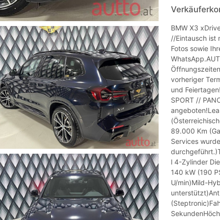
Verkäuferk
BMW X3 xDrive
//Eintausch ist
Fotos sowie Ihr
WhatsApp.AUTO
Öffnungszeiten
vorheriger Ter
und Feiertagen
SPORT // PANO
angeboten!Leas
(Österreichisch
89.000 Km (Gara
Services wurde
durchgeführt.)
l 4-Zylinder D
140 kW (190 P
U/min)Mild-Hyb
unterstützt)Ant
(Steptronic)Fa
SekundenHöchs