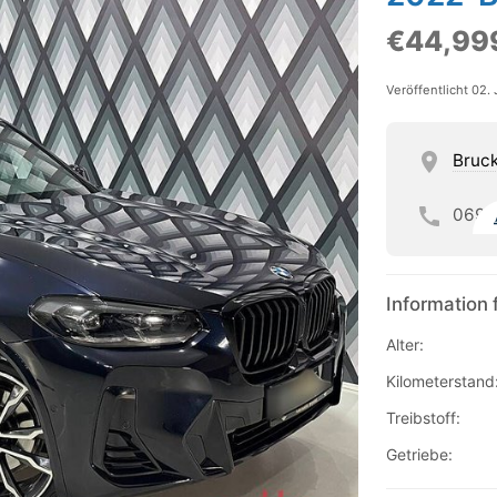
€44,99
Veröffentlicht 02.
Bruck
069
Information 
Alter:
Kilometerstand
Treibstoff:
Getriebe: