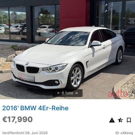
6 foto
2016' BMW 4Er-Reihe
€17,990
Veröffentlicht 09. Juni 2026
ID: oXKexq