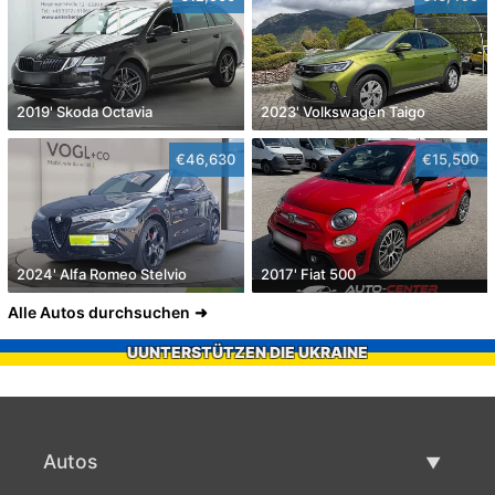
2019' Skoda Octavia
2023' Volkswagen Taigo
€46,630
€15,500
2024' Alfa Romeo Stelvio
2017' Fiat 500
Alle Autos durchsuchen
UUNTERSTÜTZEN DIE UKRAINE
Autos