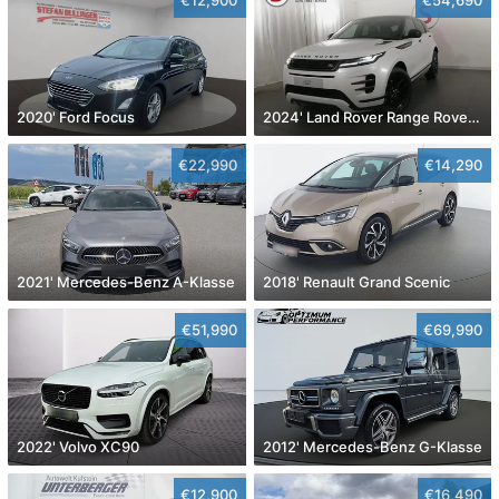
2020' Ford Focus
2024' Land Rover Range Rover Evoque
€22,990
€14,290
2021' Mercedes-Benz A-Klasse
2018' Renault Grand Scenic
€51,990
€69,990
2022' Volvo XC90
2012' Mercedes-Benz G-Klasse
€12,900
€16,490