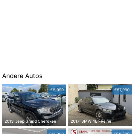
Andere Autos
€5,999
€57,990
2013' Jeep Grand Cherokee
2017' BMW 4Er-Reihe
€12,900
€54,690