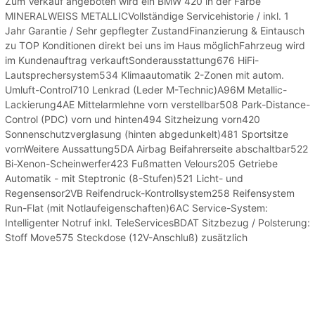
Zum Verkauf angeboten wird ein BMW 420 in der Farbe
MINERALWEISS METALLICVollständige Servicehistorie / inkl. 1
Jahr Garantie / Sehr gepflegter ZustandFinanzierung & Eintausch
zu TOP Konditionen direkt bei uns im Haus möglichFahrzeug wird
im Kundenauftrag verkauftSonderausstattung676 HiFi-
Lautsprechersystem534 Klimaautomatik 2-Zonen mit autom.
Umluft-Control710 Lenkrad (Leder M-Technic)A96M Metallic-
Lackierung4AE Mittelarmlehne vorn verstellbar508 Park-Distance-
Control (PDC) vorn und hinten494 Sitzheizung vorn420
Sonnenschutzverglasung (hinten abgedunkelt)481 Sportsitze
vornWeitere Aussattung5DA Airbag Beifahrerseite abschaltbar522
Bi-Xenon-Scheinwerfer423 Fußmatten Velours205 Getriebe
Automatik - mit Steptronic (8-Stufen)521 Licht- und
Regensensor2VB Reifendruck-Kontrollsystem258 Reifensystem
Run-Flat (mit Notlaufeigenschaften)6AC Service-System:
Intelligenter Notruf inkl. TeleServicesBDAT Sitzbezug / Polsterung:
Stoff Move575 Steckdose (12V-Anschluß) zusätzlich