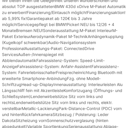
Wir bieten Ihnen die Gelegenheit unseren wunderschönen und
absolut TOP ausgestattetenBMW 430d xDrive M-Paket Automatik
zu erwerben!Finanzierung/Eintausch möglich!Finanzierungsaktion!
ab 5,99% fix!Garantiepaket ab 120€ bis 3 Jahre
möglich!Servicegepflegt bei BMW!Pickerl NEU bis 12/26 + 4
MonateBremsen NEU!Sonderausstattung:M-Paket InterieurM-
Paket ExterieurAerodynamik-Paket M-TechnikAnhängerkupplung
(Kugelkopf schwenkbar)Audio-Navigationssystem
ProfessionalAusstattungs-Paket: ConnectedDrive
ServicesAußen-/Innenspiegel mit
AbblendautomatikFahrassistenz-System: Speed-Limit-
AnzeigeFahrassistenz-System: Anfahr-AssistentFahrassistenz-
System: FahrerlebnisschalterFreisprecheinrichtung Bluetooth mit
erweiterte Smartphone-AnbindungFzg. ohne Modell-
SchriftzugHead-up-DisplayInnenausstattung: Interieurleisten Alu
Längsschliff fein mit AkzentleisteKomfortzugang (Öffnungs- und
Schließsystem)Lendenwirbelstütze Sitz vorn links und
rechtsLendenwirbelstütze Sitz vorn links und rechts, elektr.
verstellbarMetallic-LackierungPark-Distance-Control (PDC) vorn
und hintenRückfahrkameraSitzbezug / Polsterung: Leder
DakotaSitzheizung vornSonnenschutzverglasung (hinten
abgedunkelt)Variable SportlenkungSerienausstattung:Ablage-