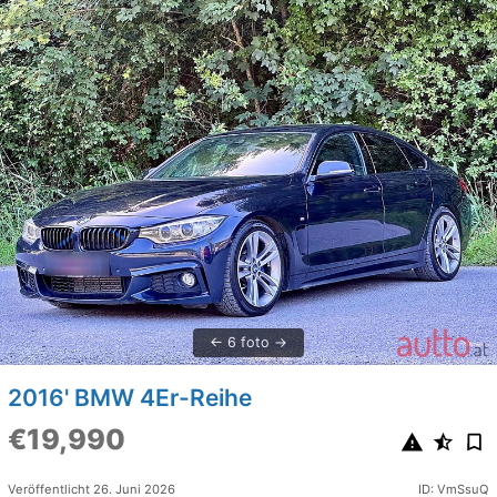
6 foto
2016' BMW 4Er-Reihe
€19,990
Veröffentlicht 26. Juni 2026
ID: VmSsuQ