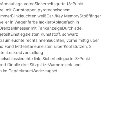
erArmauflage vorneSicherheitsgurte (3-Punkt-
ne, mit Gurtstopper, pyrotechnischem
rammerBlinkleuchten weißCar-/Key MemoryStoßfänger
eller in Wagenfarbe lackiertAblagefach in
Drehzahlmesser mit TankanzeigeDurchlade,
teiltEinstiegsleisten Kunststoff, schwarz
aumleuchte rechtsInnenleuchten, vorne mittig über
d Fond MitteInterieurleisten silberKopfstützen, 2
ntenLenkradverstellung
lschlussleuchte linksSicherheitsgurte-3-Punkt-
nd für alle drei SitzplätzeWarndreieck und
n im GepäckraumWerkzeugset