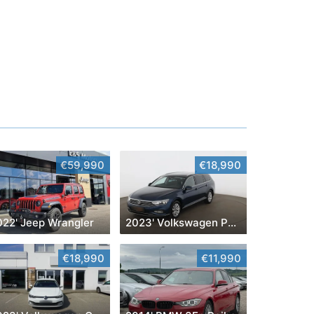
€59,990
€18,990
022' Jeep Wrangler
2023' Volkswagen Passat
€18,990
€11,990