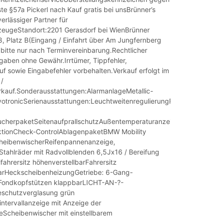
te §57a Pickerl nach Kauf gratis bei unsBrünner’s
erlässiger Partner für
zeugeStandort:2201 Gerasdorf bei WienBrünner
, Platz B(Eingang / Einfahrt über Am Jungfernberg
 bitte nur nach Terminvereinbarung.Rechtlicher
ngaben ohne Gewähr.Irrtümer, Tippfehler,
f sowie Eingabefehler vorbehalten.Verkauf erfolgt im
/
rkauf.Sonderausstattungen:AlarmanlageMetallic-
otronicSerienausstattungen:LeuchtweitenregulierungFußmatten
ucherpaketSeitenaufprallschutzAußentemperaturanzeigeAuto
nktionCheck-ControlAblagenpaketBMW Mobility
eibenwischerReifenpannenanzeige,
eStahlräder mit Radvollblenden 6,5Jx16 / Bereifung
ahrersitz höhenverstellbarFahrersitz
barHeckscheibenheizungGetriebe: 6-Gang-
eFondkopfstützen klappbarLICHT-AN-?-
chutzverglasung grün
ntervallanzeige mit Anzeige der
Scheibenwischer mit einstellbarem