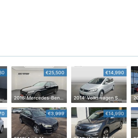
80
€25,500
€14,990
2018' Volkswagen Touran
2018' Mercedes-Benz C-Klasse
2014' Volkswagen Sharan
2
70
€3,999
€14,990