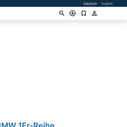
Deutsch
English
BMW 1Er-Reihe