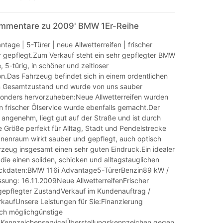
mmentare zu 2009' BMW 1Er-Reihe
age | 5-Türer | neue Allwetterreifen | frischer
hr gepflegt.Zum Verkauf steht ein sehr gepflegter BMW
 5-türig, in schöner und zeitloser
n.Das Fahrzeug befindet sich in einem ordentlichen
n Gesamtzustand und wurde von uns sauber
sonders hervorzuheben:Neue Allwetterreifen wurden
n frischer Ölservice wurde ebenfalls gemacht.Der
 angenehm, liegt gut auf der Straße und ist durch
 Größe perfekt für Alltag, Stadt und Pendelstrecke
nnenraum wirkt sauber und gepflegt, auch optisch
zeug insgesamt einen sehr guten Eindruck.Ein idealer
 die einen soliden, schicken und alltagstauglichen
kdaten:BMW 116i Advantage5-TürerBenzin89 kW /
ssung: 16.11.2009Neue AllwetterreifenFrischer
gepflegter ZustandVerkauf im Kundenauftrag /
rkaufUnsere Leistungen für Sie:Finanzierung
ch möglichgünstige
nKennzeichenserviceÜberstellungskennzeichen gegen