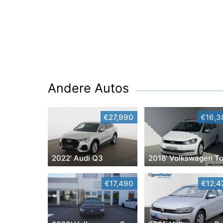
Andere Autos
€27,990
€16,3
2022' Audi Q3
€17,490
€12,4