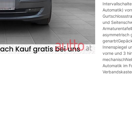
Intervallschalt
Automatik) vor
Gurtschlossst
und Seitenschw
Armaturentafel
asymmetrisch ge
genarbtGepäckr
Innenspiegel un
vorne und 3 hi
mechanischNebe
Automatik im Fo
Verbandskaste