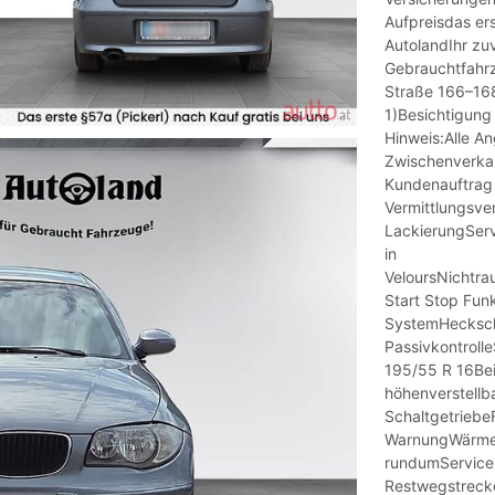
Aufpreisdas ers
AutolandIhr zuv
Gebrauchtfahr
Straße 166–168
1)Besichtigung
Hinweis:Alle A
Zwischenverkau
Kundenauftrag 
Vermittlungsve
LackierungServ
in
VeloursNichtra
Start Stop Fu
SystemHecksch
Passivkontroll
195/55 R 16Beif
höhenverstell
Schaltgetrieb
WarnungWärmes
rundumServicei
Restwegstrecke