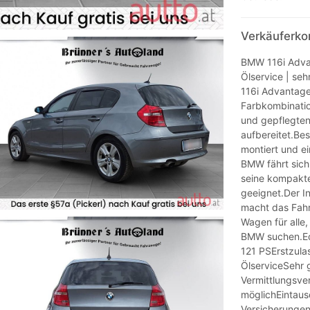
Verkäuferko
BMW 116i Advant
Ölservice | se
116i Advantage,
Farbkombinatio
und gepflegte
aufbereitet.Be
montiert und ei
BMW fährt sich
seine kompakte
geeignet.Der I
macht das Fahr
Wagen für alle,
BMW suchen.Ec
121 PSErstzula
ÖlserviceSehr 
Vermittlungsve
möglichEintaus
Versicherunge