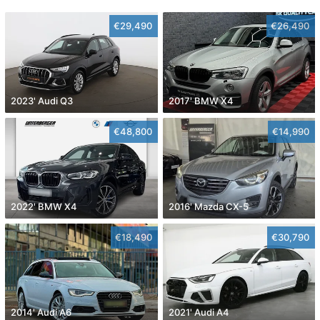
€29,490
€26,490
2023' Audi Q3
2017' BMW X4
€48,800
€14,990
2022' BMW X4
2016' Mazda CX-5
€18,490
€30,790
2014' Audi A6
2021' Audi A4