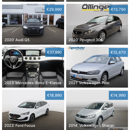
€29,990
€13,790
2020' Audi Q5
2020' Peugeot 308
€37,990
€12,470
2023' Mercedes-Benz E-Klasse
2021' Volkswagen Polo
€18,990
€14,990
2023' Ford Focus
2014' Volkswagen Sharan