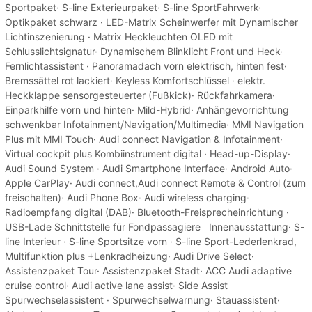
Sportpaket· S-line Exterieurpaket· S-line SportFahrwerk·
Optikpaket schwarz · LED-Matrix Scheinwerfer mit Dynamischer
Lichtinszenierung · Matrix Heckleuchten OLED mit
Schlusslichtsignatur· Dynamischem Blinklicht Front und Heck·
Fernlichtassistent · Panoramadach vorn elektrisch, hinten fest·
Bremssättel rot lackiert· Keyless Komfortschlüssel · elektr.
Heckklappe sensorgesteuerter (Fußkick)· Rückfahrkamera·
Einparkhilfe vorn und hinten· Mild-Hybrid· Anhängevorrichtung
schwenkbar Infotainment/Navigation/Multimedia· MMI Navigation
Plus mit MMI Touch· Audi connect Navigation & Infotainment·
Virtual cockpit plus Kombiinstrument digital · Head-up-Display·
Audi Sound System · Audi Smartphone Interface· Android Auto·
Apple CarPlay· Audi connect,Audi connect Remote & Control (zum
freischalten)· Audi Phone Box· Audi wireless charging·
Radioempfang digital (DAB)· Bluetooth-Freisprecheinrichtung ·
USB-Lade Schnittstelle für Fondpassagiere Innenausstattung· S-
line Interieur · S-line Sportsitze vorn · S-line Sport-Lederlenkrad,
Multifunktion plus +Lenkradheizung· Audi Drive Select·
Assistenzpaket Tour· Assistenzpaket Stadt· ACC Audi adaptive
cruise control· Audi active lane assist· Side Assist
Spurwechselassistent · Spurwechselwarnung· Stauassistent·