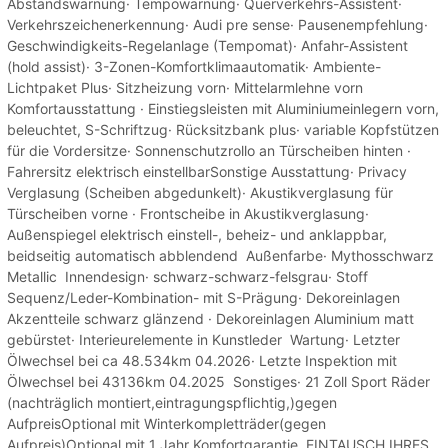
Abstandswarnung· Tempowarnung· Querverkehrs-Assistent·
Verkehrszeichenerkennung· Audi pre sense· Pausenempfehlung·
Geschwindigkeits-Regelanlage (Tempomat)· Anfahr-Assistent
(hold assist)· 3-Zonen-Komfortklimaautomatik· Ambiente-
Lichtpaket Plus· Sitzheizung vorn· Mittelarmlehne vorn
Komfortausstattung · Einstiegsleisten mit Aluminiumeinlegern vorn,
beleuchtet, S-Schriftzug· Rücksitzbank plus· variable Kopfstützen
für die Vordersitze· Sonnenschutzrollo an Türscheiben hinten ·
Fahrersitz elektrisch einstellbarSonstige Ausstattung· Privacy
Verglasung (Scheiben abgedunkelt)· Akustikverglasung für
Türscheiben vorne · Frontscheibe in Akustikverglasung·
Außenspiegel elektrisch einstell-, beheiz- und anklappbar,
beidseitig automatisch abblendend Außenfarbe· Mythosschwarz
Metallic Innendesign· schwarz-schwarz-felsgrau· Stoff
Sequenz/Leder-Kombination- mit S-Prägung· Dekoreinlagen
Akzentteile schwarz glänzend · Dekoreinlagen Aluminium matt
gebürstet· Interieurelemente in Kunstleder Wartung· Letzter
Ölwechsel bei ca 48.534km 04.2026· Letzte Inspektion mit
Ölwechsel bei 43136km 04.2025 Sonstiges· 21 Zoll Sport Räder
(nachträglich montiert,eintragungspflichtig,)gegen
AufpreisOptional mit Winterkompletträder(gegen
Aufpreis)Optional mit 1 Jahr Komfortgarantie EINTAUSCH IHRES