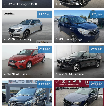
2023' Volkswagen Golf
2017' Honda CR-V
€17,490
€2,399
2021' Skoda Kamiq
2013' Dacia Lodgy
€11,990
€20,911
2019' SEAT Ibiza
2022' SEAT Tarraco
€27,990
€17,290