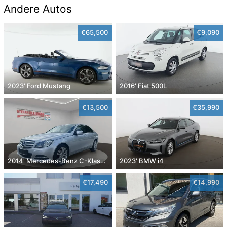
Andere Autos
€65,500
€9,090
2023' Ford Mustang
2016' Fiat 500L
€13,500
€35,990
2014' Mercedes-Benz C-Klasse
2023' BMW i4
€17,490
€14,990