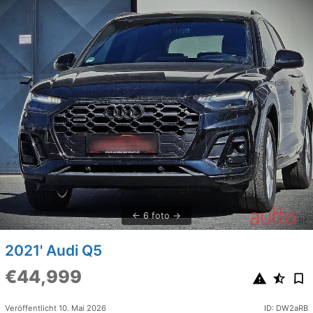
6 foto
2021' Audi Q5
€44,999
Veröffentlicht 10. Mai 2026
ID: DW2aRB