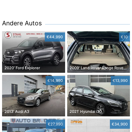
Andere Autos
€44,990
€10
2020' Ford Explorer
2009' Land Rover Range Rover Sport
€14,990
€13,990
2013' Audi A3
2021' Hyundai i30
€27,990
€34,900