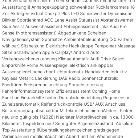
Zum Verkauf steht hier ein sehr schöner Audi A5 mit absoluter Top
Ausstattung!!! Anhängekupplung schwenkbar Rückfahrkamera 18
Zoll Alufelgen Virtual Cockpit Plus LED Scheinwerfer Dynamische
Blinker Sportlenkrad ACC Lane Assist Stauassist Abstandswarner
Side Assist Ausweichassistent Abbiegeassistent links Audi Pre
Sense (Notbremsassistent) Abgedunkelte Scheiben
Navigationssystem Sportsitze Ambientebeleuchtung (30 Farben
wählbar) Sitzheizung Elektrische Heckklappe Tempomat Massage
Sitze Schaltwippen Apple Carplay/ Android Auto
Verkehrszeichenerkennung Klimaautomatik Audi Drive Select
Einparkhilfe vorne Aussenspiegel elektrisch anklappbar
Aussenspiegel beheizbar Lichtautomatik Handyladen Induktiv
Keyless Metallic Lackierung DAB Radio Sonnenschutzrollo
Fondtüren Freisprecheinrichtung Sprachsteuerung
Fahrerinformationssystem Effizienzassistent Coming Home
Funktion Einparkhilfe hinten Durchladeeinrichtung Regensensor
Zuheizerautomatik Reifendruckkontrolle USB/ AUX Anschluss
Beifahrerairbag abschaltbar Mittelarmlehne hintenWeiters: Pickerl
neu und gültig bis 1/2028! Nächster Motorölwechsel in ca. 13000
Kilometer. Inspektion neu! Sehr guter Allgemeinzustand! Absolute
Top Ausstattung!!!Überstellungskennzeichen gratis gegen
Vereinbarung möglich!Auch am Abend und am Wochenende