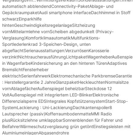
automatisch abblendendConnectivity-PaketAblage- und
GepäckraumpaketAudi smartphone interfaceDachhimmel in Stoff
schwarzEinparkhilfe
hintenGeschwindigkeitsregelanlageSitzheizung
vornMittelarmlehne vornScheiben abgedunkelt (Privacy-
Verglasung)KomfortklimaautomatikMultifunktions-
Sportlederlenkrad 3-Speichen-Design, unten
abgeflachtSerienausstattungen:VerzurrösenKarosserie
verzinktNichtraucherausführungLichtpaketWagenheberAußenspie
in WagenfarbeKindersicherung an den hinteren TürenAdaptives
BremslichtFensterheber
elektrischSerienfahrwerkElektromechanische ParkbremseGarantie
: Herstellergarantie 2 JahreGlanzpaketHeckleuchtenNormalsitze
vornAblagefächerAußenspiegel beheizbarSteckdose 12
VoltAußenspiegel mit integriertem LED-BlinkerElektronische
Differenzialsperre EDSIntegrales KopfstützensystemStart-Stop-
SystemLackierung : Uni-LackierungDachkantenspoiler8
Lautsprecher (passiv)KofferraumbodenmatteMMI Radio
plusRücksitzlehne umklappbarSonnenblenden für Fahrer und
BeifahrerWärmeschutzverglasung grün getöntEinstiegsleisten mit
AluminiumeinlagenAbgasendrohre