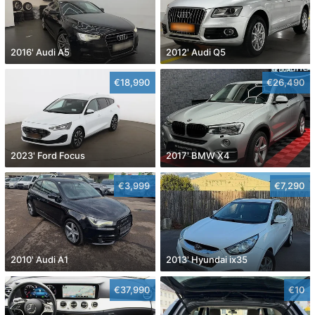
2016' Audi A5
2012' Audi Q5
€18,990
€26,490
2023' Ford Focus
2017' BMW X4
€3,999
€7,290
2010' Audi A1
2013' Hyundai ix35
€37,990
€10