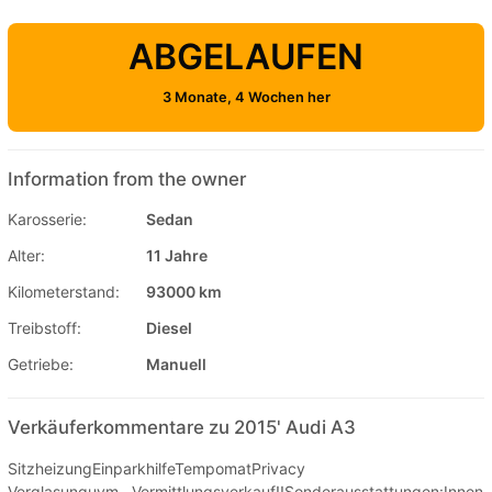
ABGELAUFEN
3 Monate, 4 Wochen her
Information from the owner
Karosserie:
Sedan
Alter:
11 Jahre
Kilometerstand:
93000 km
Treibstoff:
Diesel
Getriebe:
Manuell
Verkäuferkommentare zu 2015' Audi A3
SitzheizungEinparkhilfeTempomatPrivacy
Verglasunguvm...Vermittlungsverkauf!!Sonderausstattungen:Innens