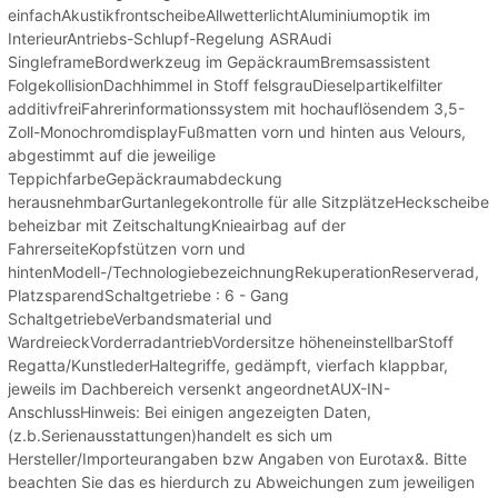
einfachAkustikfrontscheibeAllwetterlichtAluminiumoptik im
InterieurAntriebs-Schlupf-Regelung ASRAudi
SingleframeBordwerkzeug im GepäckraumBremsassistent
FolgekollisionDachhimmel in Stoff felsgrauDieselpartikelfilter
additivfreiFahrerinformationssystem mit hochauflösendem 3,5-
Zoll-MonochromdisplayFußmatten vorn und hinten aus Velours,
abgestimmt auf die jeweilige
TeppichfarbeGepäckraumabdeckung
herausnehmbarGurtanlegekontrolle für alle SitzplätzeHeckscheibe
beheizbar mit ZeitschaltungKnieairbag auf der
FahrerseiteKopfstützen vorn und
hintenModell-/TechnologiebezeichnungRekuperationReserverad,
PlatzsparendSchaltgetriebe : 6 - Gang
SchaltgetriebeVerbandsmaterial und
WardreieckVorderradantriebVordersitze höheneinstellbarStoff
Regatta/KunstlederHaltegriffe, gedämpft, vierfach klappbar,
jeweils im Dachbereich versenkt angeordnetAUX-IN-
AnschlussHinweis: Bei einigen angezeigten Daten,
(z.b.Serienausstattungen)handelt es sich um
Hersteller/Importeurangaben bzw Angaben von Eurotax&. Bitte
beachten Sie das es hierdurch zu Abweichungen zum jeweiligen