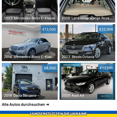
2023' Mercedes-Benz E-Klasse
2009' Land Rover Range Rover Sport
€13,500
€22,890
2014' Mercedes-Benz C-Klasse
2023' Skoda Octavia
€8,500
€13,900
2018' Dacia Sandero
2020' Audi A4
Alle Autos durchsuchen
UUNTERSTÜTZEN DIE UKRAINE