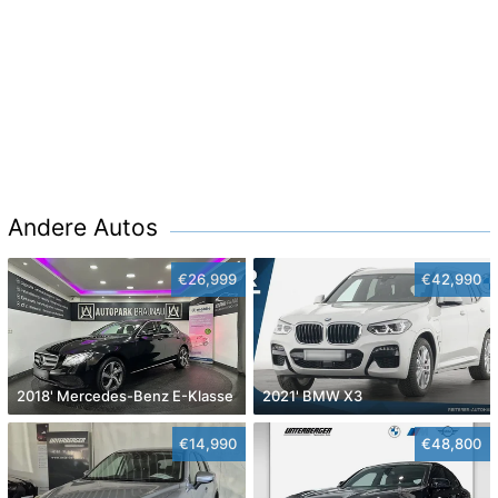
Andere Autos
€26,999
€42,990
2018' Mercedes-Benz E-Klasse
2021' BMW X3
€14,990
€48,800