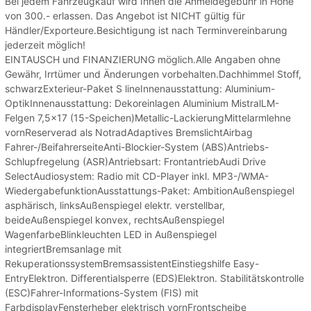
Bei jedem Fahrzeugkauf wird Ihnen die Anmeldegebühr in Höhe
von 300.- erlassen. Das Angebot ist NICHT gültig für
Händler/Exporteure.Besichtigung ist nach Terminvereinbarung
jederzeit möglich!
EINTAUSCH und FINANZIERUNG möglich.Alle Angaben ohne
Gewähr, Irrtümer und Änderungen vorbehalten.Dachhimmel Stoff,
schwarzExterieur-Paket S lineInnenausstattung: Aluminium-
OptikInnenausstattung: Dekoreinlagen Aluminium MistralLM-
Felgen 7,5x17 (15-Speichen)Metallic-LackierungMittelarmlehne
vornReserverad als NotradAdaptives BremslichtAirbag
Fahrer-/BeifahrerseiteAnti-Blockier-System (ABS)Antriebs-
Schlupfregelung (ASR)Antriebsart: FrontantriebAudi Drive
SelectAudiosystem: Radio mit CD-Player inkl. MP3-/WMA-
WiedergabefunktionAusstattungs-Paket: AmbitionAußenspiegel
asphärisch, linksAußenspiegel elektr. verstellbar,
beideAußenspiegel konvex, rechtsAußenspiegel
WagenfarbeBlinkleuchten LED in Außenspiegel
integriertBremsanlage mit
RekuperationssystemBremsassistentEinstiegshilfe Easy-
EntryElektron. Differentialsperre (EDS)Elektron. Stabilitätskontrolle
(ESC)Fahrer-Informations-System (FIS) mit
FarbdisplayFensterheber elektrisch vornFrontscheibe