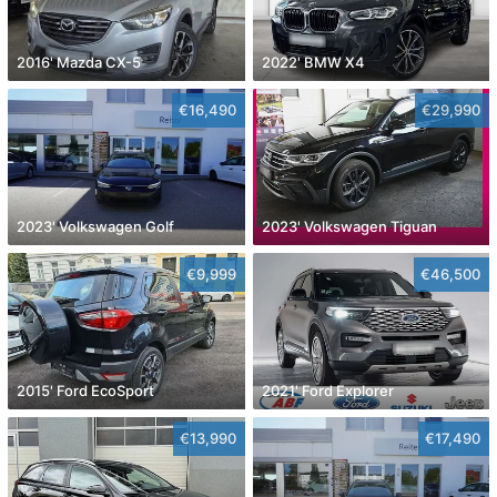
2016' Mazda CX-5
2022' BMW X4
€16,490
€29,990
2023' Volkswagen Golf
2023' Volkswagen Tiguan
€9,999
€46,500
2015' Ford EcoSport
2021' Ford Explorer
€13,990
€17,490