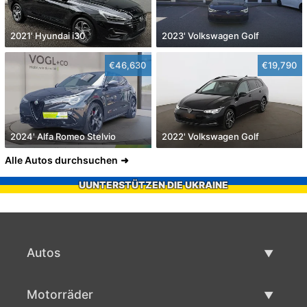
2021' Hyundai i30
2023' Volkswagen Golf
€46,630
€19,790
2024' Alfa Romeo Stelvio
2022' Volkswagen Golf
Alle Autos durchsuchen
UUNTERSTÜTZEN DIE UKRAINE
Autos
Gebrauchtwagen
Motorräder