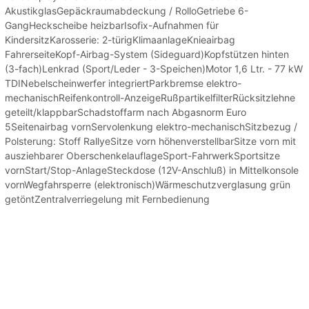
AkustikglasGepäckraumabdeckung / RolloGetriebe 6-
GangHeckscheibe heizbarIsofix-Aufnahmen für
KindersitzKarosserie: 2-türigKlimaanlageKnieairbag
FahrerseiteKopf-Airbag-System (Sideguard)Kopfstützen hinten
(3-fach)Lenkrad (Sport/Leder - 3-Speichen)Motor 1,6 Ltr. - 77 kW
TDINebelscheinwerfer integriertParkbremse elektro-
mechanischReifenkontroll-AnzeigeRußpartikelfilterRücksitzlehne
geteilt/klappbarSchadstoffarm nach Abgasnorm Euro
5Seitenairbag vornServolenkung elektro-mechanischSitzbezug /
Polsterung: Stoff RallyeSitze vorn höhenverstellbarSitze vorn mit
ausziehbarer OberschenkelauflageSport-FahrwerkSportsitze
vornStart/Stop-AnlageSteckdose (12V-Anschluß) in Mittelkonsole
vornWegfahrsperre (elektronisch)Wärmeschutzverglasung grün
getöntZentralverriegelung mit Fernbedienung