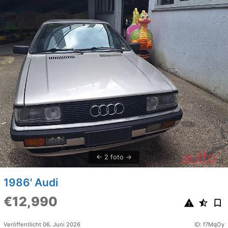
2 foto
1986' Audi
€12,990
Veröffentlicht 06. Juni 2026
ID: f7MqOy