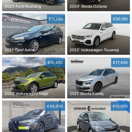
2023' Ford Mustang
2024' Skoda Octavia
€11,280
€50,190
2021' Opel Astra
2022' Volkswagen Touareg
€16,490
€17,490
2023' Volkswagen Taigo
2021' Skoda Kamiq
€46,630
€10,990