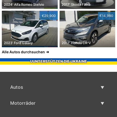
2024' Alfa Romeo Stelvio
2017' Skoda Fabia
€29,900
€14,990
2023' Ford Galaxy
2017' Honda CR-V
Alle Autos durchsuchen
UUNTERSTÜTZEN DIE UKRAINE
Autos
Gebrauchtwagen
Motorräder
Autoverkauf
Gebrauchte Motorräder